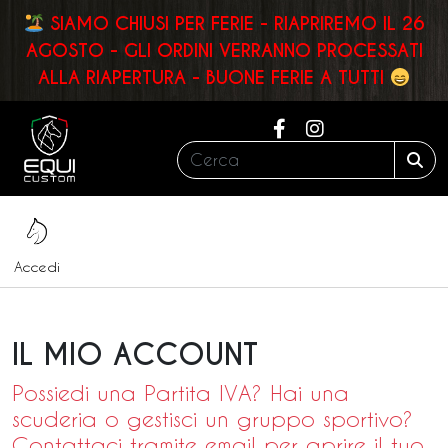
SIAMO CHIUSI PER FERIE - RIAPRIREMO IL 26
AGOSTO - GLI ORDINI VERRANNO PROCESSATI
ALLA RIAPERTURA - BUONE FERIE A TUTTI
Cerca:
Sea
Menu
Accedi
IL MIO ACCOUNT
Possiedi una Partita IVA? Hai una
scuderia o gestisci un gruppo sportivo?
Contattaci tramite email per aprire il tuo